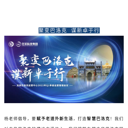
聚变巴洛克 谋新卓于行
杨老师倡导，要
赋予老道外新生活
，打造
智慧巴洛克
！我们